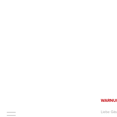
WARNUN
Liebe Gäs