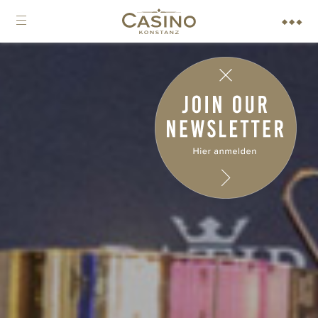
DAS CASINO
IMPRESSIONEN
SPIELANGEBOT
POKER
SPIELERSCHUTZ
EVENTS
GESCHENKE