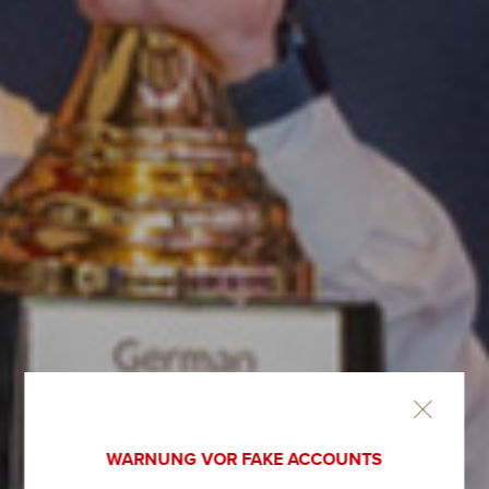
WARNUNG VOR FAKE ACCOUNTS