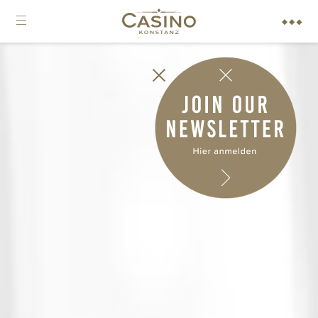
DAS CASINO
IMPRESSIONEN
SPIELANGEBOT
POKER
SPIELERSCHUTZ
EVENTS
GESCHENKE