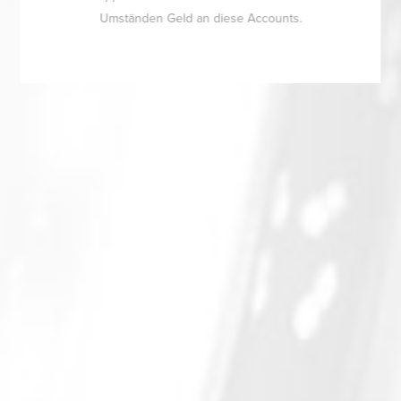
SPIELERSCHUTZ
Umständen Geld an diese Accounts.