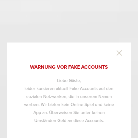
WARNUNG VOR FAKE ACCOUNTS
Liebe Gäste,
leider kursieren aktuell Fake-Accounts auf den
sozialen Netzwerken, die in unserem Namen
GLOSSAR
werben. Wir bieten kein Online-Spiel und keine
App an. Überweisen Sie unter keinen
Umständen Geld an diese Accounts.