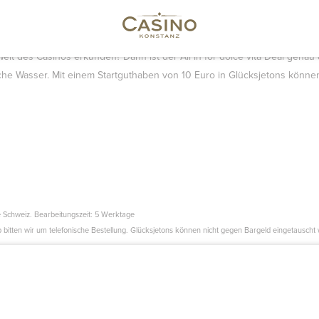
5 EUR* PRO PERSON
elt des Casinos erkunden? Dann ist der All in for dolce vita Deal genau
sche Wasser. Mit einem Startguthaben von 10 Euro in Glücksjetons können
DAS CASINO
IMPRESSIONEN
 Schweiz. Bearbeitungszeit: 5 Werktage
SPIELANGEBOT
 bitten wir um telefonische Bestellung. Glücksjetons können nicht gegen Bargeld eingetauscht
POKER
SPIELERSCHUTZ