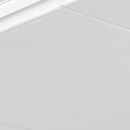
EVENTS
GESCHENKE
RISTORANTE LAFORTUNA
BAR LOUNGE
TWENTY ONE
KONTAKT