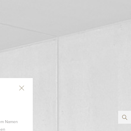
erem Namen
nen