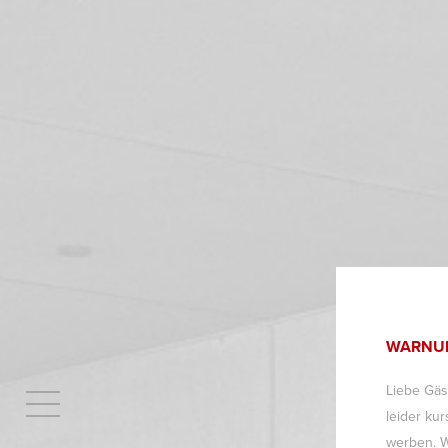
WARNUN
Liebe Gäs
leider ku
werben. W